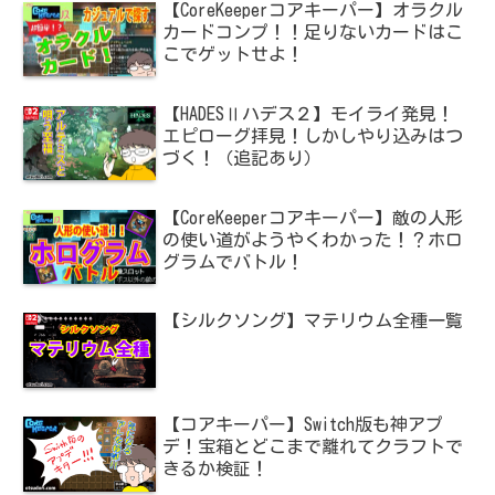
【CoreKeeperコアキーパー】オラクル
カードコンプ！！足りないカードはこ
こでゲットせよ！
【HADESⅡハデス２】モイライ発見！
エピローグ拝見！しかしやり込みはつ
づく！（追記あり）
【CoreKeeperコアキーパー】敵の人形
の使い道がようやくわかった！？ホロ
グラムでバトル！
【シルクソング】マテリウム全種一覧
【コアキーパー】Switch版も神アプ
デ！宝箱とどこまで離れてクラフトで
きるか検証！