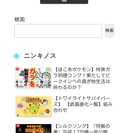
検索
検索
ニンキノス
【ぽこあポケモン】特殊ガ
ラ98種コンプ！果たしてビ
ークインへの貢ぎ物生活は
終わるのか？
【トワイライトサバイバー
ズ】 【武器進化一覧】組み
合わせ
【シルクソング】「狩猟の
書」完成！235種一挙公開