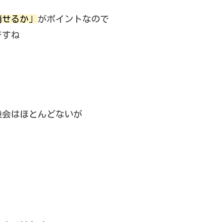
消せるか」
がポイントなので
ですね
機会はほとんどないが