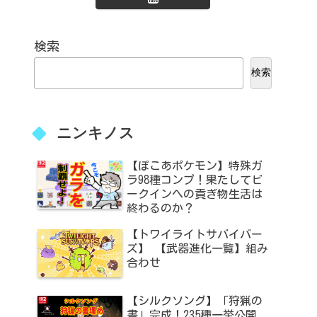
検索
検索
ニンキノス
【ぽこあポケモン】特殊ガ
ラ98種コンプ！果たしてビ
ークインへの貢ぎ物生活は
終わるのか？
【トワイライトサバイバー
ズ】 【武器進化一覧】組み
合わせ
【シルクソング】「狩猟の
書」完成！235種一挙公開