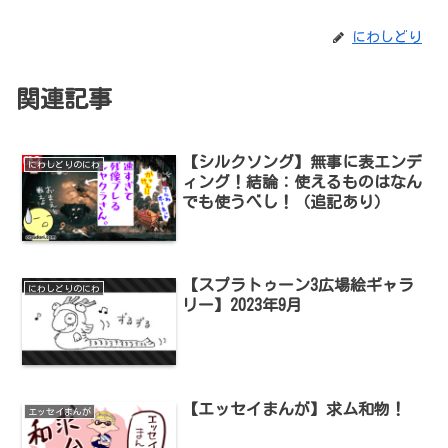
にわしどり
関連記事
【シルクソング】無事に表エンデ
にわしどりのにわ
ィング！結論：使えるものはなん
でも使うべし！（追記あり）
【スプラトゥーン3広場絵ギャラ
にわしどりのにわ
リー】2023年9月
【エッセイまんが】求ム和物！
エッセイまんが