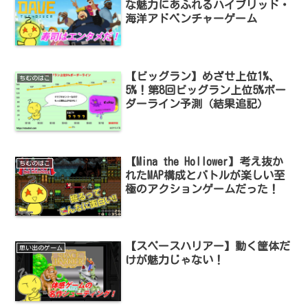
な魅力にあふれるハイブリッド・
海洋アドベンチャーゲーム
【ビッグラン】めざせ上位1%､
ちむのはこ
5%！第8回ビッグラン上位5%ボー
ダーライン予測（結果追記）
【Mina the Hollower】考え抜か
ちむのはこ
れたMAP構成とバトルが楽しい至
極のアクションゲームだった！
【スペースハリアー】動く筐体だ
思い出のゲーム
けが魅力じゃない！