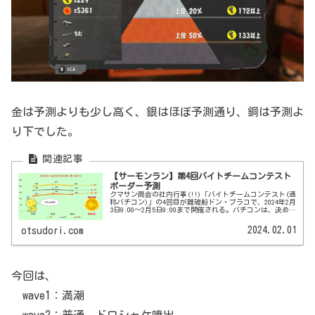
金は予測よりも少し高く、銀はほぼ予測通り、銅は予測よ
り下でした。
【サーモンラン】第4回バイトチームコンテスト
ボーダー予測
クマサン商会の社内行事(!!)「バイトチームコンテスト(通
称バチコン)」の4回目が難破船ドン・ブラコで、2024年2月
3日9:00～2月5日9:00まで開催される。バチコンは、決めら
れたバイトシナリオで金イクラの納品数を競い、ブキ固
定、5W...
2024.02.01
otsudori.com
今回は、
wave1：満潮
wave2：普通、ドロシャケ噴出